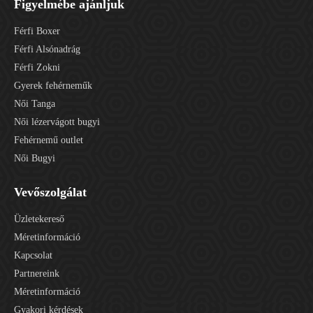
Figyelmébe ajánljuk
Férfi Boxer
Férfi Alsónadrág
Férfi Zokni
Gyerek fehérneműk
Női Tanga
Női lézervágott bugyi
Fehérnemű outlet
Női Bugyi
Vevőszolgálat
Üzletekereső
Méretinformáció
Kapcsolat
Partnereink
Méretinformáció
Gyakori kérdések