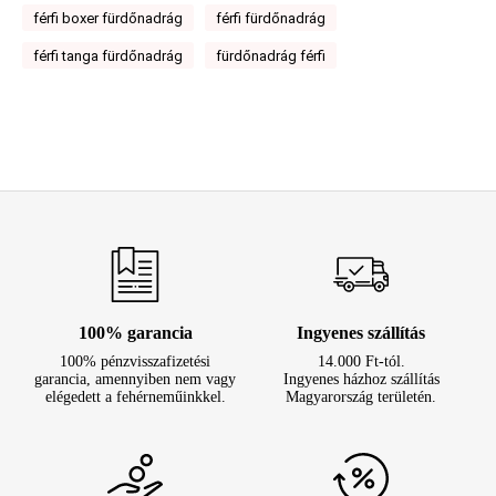
férfi boxer fürdőnadrág
férfi fürdőnadrág
férfi tanga fürdőnadrág
fürdőnadrág férfi
100% garancia
Ingyenes szállítás
100% pénzvisszafizetési
14.000 Ft-tól.
garancia, amennyiben nem vagy
Ingyenes házhoz szállítás
elégedett a fehérneműinkkel.
Magyarország területén.