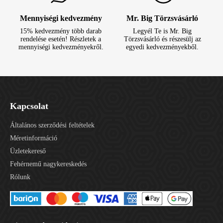
Mennyiségi kedvezmény
Mr. Big Törzsvásárló
15% kedvezmény több darab
Legyél Te is Mr. Big
rendelése esetén! Részletek a
Törzsvásárló és részesülj az
mennyiségi kedvezményekről.
egyedi kedvezményekből.
Kapcsolat
Általános szerződési feltételek
Méretinformáció
Üzletekereső
Fehérnemű nagykereskedés
Rólunk