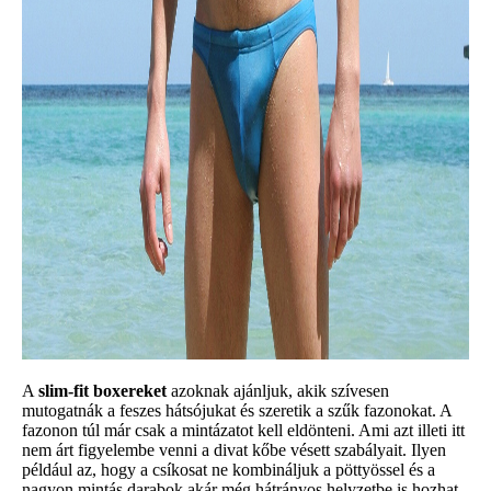
A
slim-fit boxereket
azoknak ajánljuk, akik szívesen
mutogatnák a feszes hátsójukat és szeretik a szűk fazonokat. A
fazonon túl már csak a mintázatot kell eldönteni. Ami azt illeti itt
nem árt figyelembe venni a divat kőbe vésett szabályait. Ilyen
például az, hogy a csíkosat ne kombináljuk a pöttyössel és a
nagyon mintás darabok akár még hátrányos helyzetbe is hozhat