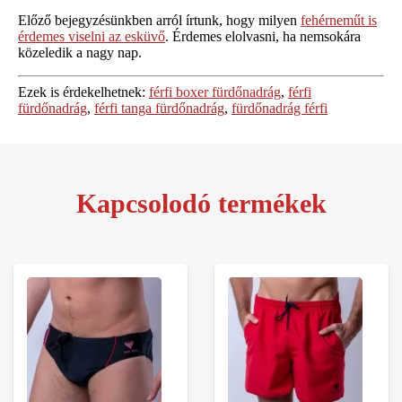
Előző bejegyzésünkben arról írtunk, hogy milyen
fehérneműt is
érdemes viselni az esküvő
. Érdemes elolvasni, ha nemsokára
közeledik a nagy nap.
Ezek is érdekelhetnek:
férfi boxer fürdőnadrág
,
férfi
fürdőnadrág
,
férfi tanga fürdőnadrág
,
fürdőnadrág férfi
Kapcsolodó termékek