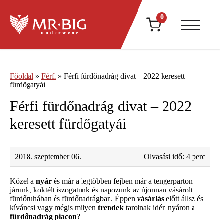
0
Főoldal
»
Férfi
»
Férfi fürdőnadrág divat – 2022 keresett
fürdőgatyái
Férfi fürdőnadrág divat – 2022
keresett fürdőgatyái
2018. szeptember 06.
Olvasási idő: 4 perc
Közel a
nyár
és már a legtöbben fejben már a tengerparton
járunk, koktélt iszogatunk és napozunk az újonnan vásárolt
fürdőruhában és fürdőnadrágban. Éppen
vásárlás
előtt állsz és
kíváncsi vagy mégis milyen
trendek
tarolnak idén nyáron a
fürdőnadrág piacon
?