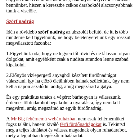
bennünket, hiszen a keresztbe csíkos daraboktól alacsonyabbnak
tűnik a viselője.
Szörf nadrág
Idén a rövidebb
szörf nadrág
az abszolút befutó, de itt is több
mindenre kell figyelnünk, ne hogy beletenyereljünk egy rosszul
megválasztott fazonba:
1.Figyeljünk oda, hogy ne legyen túl rövid és ne látasson olyan
dolgokat, amit egyébként csak a nudista strandon lenne szabad
kipakolni.
2.Előnyös vízlepergető anyagból készített fürdőnadrágot
választani, így ha előző életünkben halnak születtünk, úgy nem
kell a napon aszalódni addig, amíg megszárad a gatya.
És egy praktikus tanács a végére: bárhogyan is válasszunk,
érdemes több darabot bepakolni a nyaralásra, így nem kell
megvárni, amíg megszárad az egyik fürdőnadrág.
A
Mr.Big fehérnemű webáruházban
nem csak fehérneműket
fogsz találni, hanem kiváló
férfi fürdőnadrágokat
is. Tekintsd
meg a teljes kínálatot és válassz magadnak olyan ruhadarabot,
mely a legjobban kiegészíti ruhatáradat.