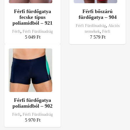
Férfi fürdőgatya
Férfi bőszárú
fecske típus
fürdőgatya – 904
poliamidból – 921
,
Férfi Fürdőnadrág
Akciós
,
,
Férfi
Férfi Fürdőnadrág
termékek
Férfi
5 049
Ft
7 579
Ft
Férfi fürdőgatya
poliamidból – 902
,
Férfi
Férfi Fürdőnadrág
5 970
Ft