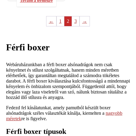
Tovább a termékre
←
1
2
3
→
Férfi boxer
Webáruházunkban a férfi boxer alsónadrágok nem csak
kényelmet és stílust szolgáltatnak, hanem minden méretben
elérhetőek, így garantáltan megtalálod a számodra tökéletes
darabot. A férfi boxer kiválasztása kulcsfontosságú a mindennapi
kényelem és önbizalom szempontjából. Függetlenül attól, hogy
elegáns vagy laza viseletről van szó, nálunk biztosan rátalálsz a
hozzád illő stílusra és anyagra.
Fedezd fel kínálatunkat, amely pamutból készült boxer
alsónadrágok széles választékát kínálja, kiemelten a
nagyobb
méretek
re is figyelve.
Férfi boxer típusok