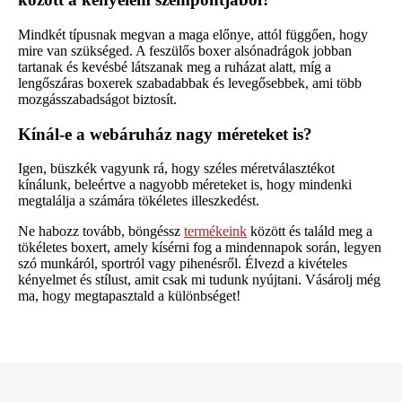
Mindkét típusnak megvan a maga előnye, attól függően, hogy
mire van szükséged. A feszülős boxer alsónadrágok jobban
tartanak és kevésbé látszanak meg a ruházat alatt, míg a
lengőszáras boxerek szabadabbak és levegősebbek, ami több
mozgásszabadságot biztosít.
Kínál-e a webáruház nagy méreteket is?
Igen, büszkék vagyunk rá, hogy széles méretválasztékot
kínálunk, beleértve a nagyobb méreteket is, hogy mindenki
megtalálja a számára tökéletes illeszkedést.
Ne habozz tovább, böngéssz
termékeink
között és találd meg a
tökéletes boxert, amely kísérni fog a mindennapok során, legyen
szó munkáról, sportról vagy pihenésről. Élvezd a kivételes
kényelmet és stílust, amit csak mi tudunk nyújtani. Vásárolj még
ma, hogy megtapasztald a különbséget!