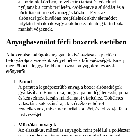
a sportolók körében, mivel extra tartást és védelmet
nyújtanak a comb területén, csökkentve a súrlódást és a
bőrirritációt intenzív mozgás közben. Ezek az
alsónadrágok kiválóan megfelelnek aktív életmódot
folytató férfiaknak vagy akik hosszabb ideig tartó fizikai
munkát végeznek.
Anyaghasználat férfi boxerek esetében
A boxer alsónadrágok anyagának kiválasztása alapvetően
befolyásolja a viselésük kényelmét és a bőr egészségét. Ismerj
meg többet a leggyakrabban használt anyagokról és azok
előnyeiről:
Pamut
A pamut a legnépszerűbb anyag a boxer alsónadrágok
gyártásában. Ennek oka, hogy a pamut légáteresztő, puha
és kényelmes, ideális mindennapi viselethez. Tökéletes
választás azok számára, akik érzékeny bőrrel
rendelkeznek, mivel nem irritálja a bőrt, és jól szívja fel a
nedvességet.
Műszálas anyagok
Az elasztikus, műszálas anyagok, mint például a poliészter
és a spandex, nagyon népszerűek sportoláshoz, mivel