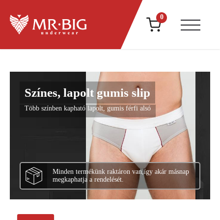
0
Színes, lapolt gumis slip
Több színben kapható lapolt, gumis férfi alsó
Minden termékünk raktáron van,
így akár másnap
megkaphatja a rendelését.