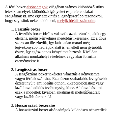
A férfi boxer
alsónadrágok
világában számos különböző stílus
létezik, amelyek különböző igényeket és preferenciákat
szolgálnak ki. Íme egy áttekintés a legnépszerűbb fazonokról,
hogy segítsünk neked eldönteni,
melyik ideális számodra
:
Feszülős boxer
A feszülős boxer ideális választás azok számára, akik egy
elegáns, mégis kényelmes megoldást keresnek. Ez a típus
szorosan illeszkedik, így láthatatlan marad még a
legvékonyabb nadrágok alatt is, emellett nem gyűrődik
össze, így egész napos kényelmet biztosít. Kiválóan
alkalmas munkahelyi viseletnek vagy akár formális
eseményekre is.
Lengőszáras boxer
A lengőszáras boxer tökéletes választás a kényelemre
vágyó férfiak számára. Ez a fazon szabadabb, levegősebb
érzetet nyújt, ami ideális otthoni kikapcsolódáshoz vagy
lazább szabadidős tevékenységekhez. A bő szabása miatt
ezek a modellek kiválóan alkalmasak melegítőnadrág
vagy lazább farmer alá.
Hosszú szárú boxeralsó
A hosszúszárú boxer alsónadrágok különösen népszerűek