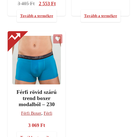
3 405
Ft
Original
2 553
Ft
Current
price
price
was:
is:
Tovább a termékre
Tovább a termékre
3
2
405 Ft.
553 Ft.
Férfi rövid szárú
trend boxer
modalból – 230
,
Férfi Boxer
Férfi
3 069
Ft