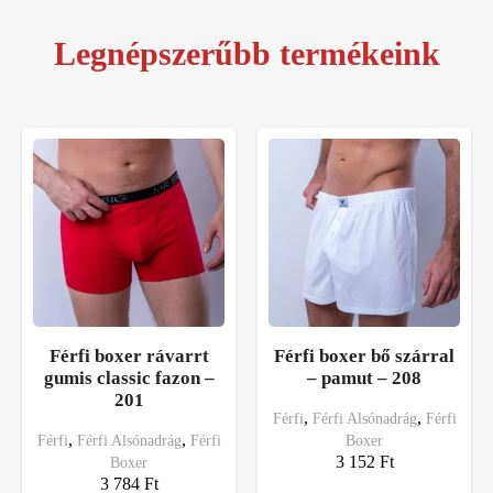
Legnépszerűbb termékeink
Férfi boxer rávarrt
Férfi boxer bő szárral
gumis classic fazon –
– pamut – 208
201
,
,
Férfi
Férfi Alsónadrág
Férfi
,
,
Férfi
Férfi Alsónadrág
Férfi
Boxer
3 152
Ft
Boxer
3 784
Ft