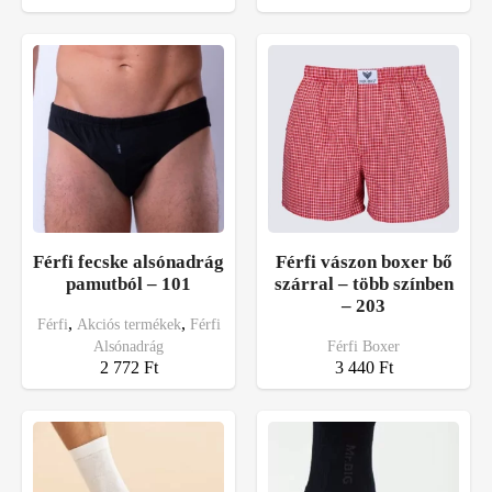
Férfi fecske alsónadrág
Férfi vászon boxer bő
pamutból – 101
szárral – több színben
– 203
,
,
Férfi
Akciós termékek
Férfi
Alsónadrág
Férfi Boxer
2 772
Ft
3 440
Ft