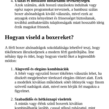
Utazás és hosszabb időtartamú tevékenységek
Azok számára, akik hosszú utazásokra indulnak vagy
egész napos programokat terveznek, a bambusz szálas
boxer alsónadrágok kiváló választás, mivel ezek az
anyagok extra kényelmet és frissességet biztosítanak,
továbbá antibakteriális tulajdonságaik miatt hosszabb ideig
érzik magukat frissnek.
Hogyan viseld a boxereket?
A férfi boxer alsónadrágok sokoldalúsága lehetővé teszi, hogy
tökéletesen illeszkedjenek a modern férfi gardróbjába. Íme
néhány tipp és ötlet, hogy hogyan viseld őket a legtrendibb
módon:
Alapvető és elegáns kombinációk
A fehér vagy egyszínű boxer tökéletes választás lehet, ha
diszkrét megjelenésre törekszel elegáns öltözet alatt. Ezek
a modellek kiválóan működnek sötét öltönyök vagy finom
szövetű nadrágok alatt, mivel nem hívják fel magukra a
figyelmet.
Szabadidős és hétköznapi viseletek
A mintás vagy élénk színű boxerek kiválóan
kombinálhatók lazább, casual stílusú ruházattal, mint