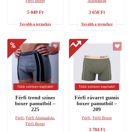
Férfi Boxer
Alsónadrág
5 049
Ft
3 658
Ft
Tovább a termékre
Tovább a termékre
Több színben kapható!
Több színben kapható!
Férfi trend színes
Férfi rávarrt gumis
boxer pamutból –
boxer pamutból –
225
209
,
,
,
Férfi
Férfi Alsónadrág
Férfi
Férfi Boxer
Férfi Boxer
3 784
Ft