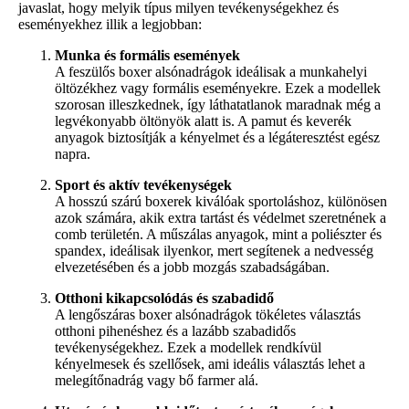
javaslat, hogy melyik típus milyen tevékenységekhez és
eseményekhez illik a legjobban:
Munka és formális események
A feszülős boxer alsónadrágok ideálisak a munkahelyi
öltözékhez vagy formális eseményekre. Ezek a modellek
szorosan illeszkednek, így láthatatlanok maradnak még a
legvékonyabb öltönyök alatt is. A pamut és keverék
anyagok biztosítják a kényelmet és a légáteresztést egész
napra.
Sport és aktív tevékenységek
A hosszú szárú boxerek kiválóak sportoláshoz, különösen
azok számára, akik extra tartást és védelmet szeretnének a
comb területén. A műszálas anyagok, mint a poliészter és
spandex, ideálisak ilyenkor, mert segítenek a nedvesség
elvezetésében és a jobb mozgás szabadságában.
Otthoni kikapcsolódás és szabadidő
A lengőszáras boxer alsónadrágok tökéletes választás
otthoni pihenéshez és a lazább szabadidős
tevékenységekhez. Ezek a modellek rendkívül
kényelmesek és szellősek, ami ideális választás lehet a
melegítőnadrág vagy bő farmer alá.