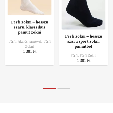
Férfi zokni – hosszú
szárú, klasszikus
pamut zokni
Férfi zokni – hosszú
szárú sport zokni
,
,
Férfi
Akciós termékek
Férfi
pamutból
Zokni
1 381
Ft
,
Férfi
Férfi Zokni
1 381
Ft