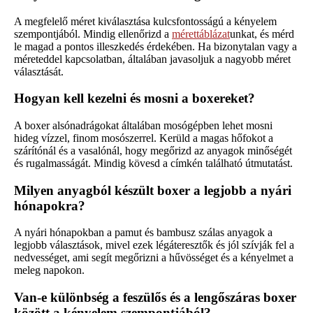
A megfelelő méret kiválasztása kulcsfontosságú a kényelem
szempontjából. Mindig ellenőrizd a
mérettáblázat
unkat, és mérd
le magad a pontos illeszkedés érdekében. Ha bizonytalan vagy a
méreteddel kapcsolatban, általában javasoljuk a nagyobb méret
választását.
Hogyan kell kezelni és mosni a boxereket?
A boxer alsónadrágokat általában mosógépben lehet mosni
hideg vízzel, finom mosószerrel. Kerüld a magas hőfokot a
szárítónál és a vasalónál, hogy megőrizd az anyagok minőségét
és rugalmasságát. Mindig kövesd a címkén található útmutatást.
Milyen anyagból készült boxer a legjobb a nyári
hónapokra?
A nyári hónapokban a pamut és bambusz szálas anyagok a
legjobb választások, mivel ezek légáteresztők és jól szívják fel a
nedvességet, ami segít megőrizni a hűvösséget és a kényelmet a
meleg napokon.
Van-e különbség a feszülős és a lengőszáras boxer
között a kényelem szempontjából?