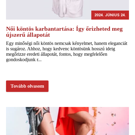
2024. JÚNIUS 24.
Női köntös karbantartása: Így őrizheted meg
újszerű állapotát
Egy minőségi női köntös nemcsak kényelmet, hanem eleganciát
is sugároz. Ahhoz, hogy kedvenc köntösünk hosszú ideig
megőrizze eredeti állapotát, fontos, hogy megfelelően
gondoskodjunk r...
Tovább olvasom