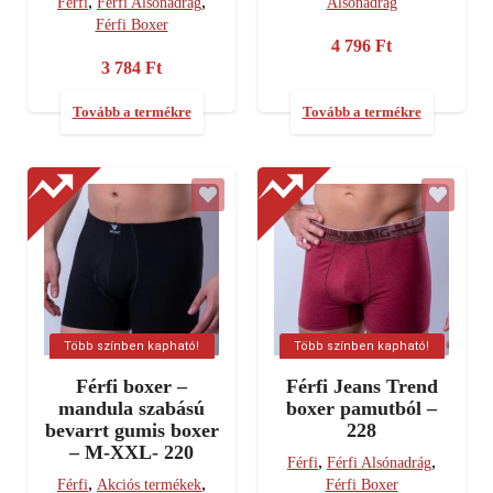
,
,
Férfi
Férfi Alsónadrág
Alsónadrág
Férfi Boxer
4 796
Ft
3 784
Ft
Tovább a termékre
Tovább a termékre
Több színben kapható!
Több színben kapható!
Férfi boxer –
Férfi Jeans Trend
mandula szabású
boxer pamutból –
bevarrt gumis boxer
228
– M-XXL- 220
,
,
Férfi
Férfi Alsónadrág
,
,
Férfi
Akciós termékek
Férfi Boxer