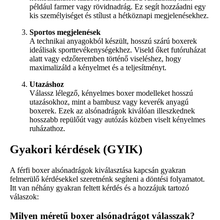
például farmer vagy rövidnadrág. Ez segít hozzáadni egy
kis személyiséget és stílust a hétköznapi megjelenésekhez.
Sportos megjelenések
A technikai anyagokból készült, hosszú szárú boxerek
ideálisak sporttevékenységekhez. Viseld őket futóruházat
alatt vagy edzőteremben történő viseléshez, hogy
maximalizáld a kényelmet és a teljesítményt.
Utazáshoz
Válassz lélegző, kényelmes boxer modelleket hosszú
utazásokhoz, mint a bambusz vagy keverék anyagú
boxerek. Ezek az alsónadrágok kiválóan illeszkednek
hosszabb repülőút vagy autózás közben viselt kényelmes
ruházathoz.
Gyakori kérdések (GYIK)
A férfi boxer alsónadrágok kiválasztása kapcsán gyakran
felmerülő kérdésekkel szeretnénk segíteni a döntési folyamatot.
Itt van néhány gyakran feltett kérdés és a hozzájuk tartozó
válaszok:
Milyen méretű boxer alsónadrágot válasszak?