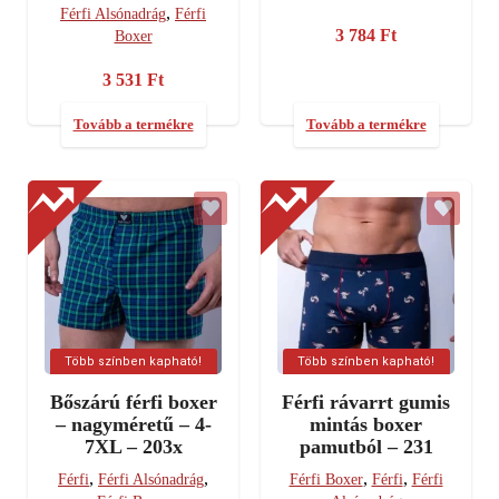
,
Férfi Alsónadrág
Férfi
3 784
Ft
Boxer
3 531
Ft
Tovább a termékre
Tovább a termékre
Több színben kapható!
Több színben kapható!
Bőszárú férfi boxer
Férfi rávarrt gumis
– nagyméretű – 4-
mintás boxer
7XL – 203x
pamutból – 231
,
,
,
,
Férfi
Férfi Alsónadrág
Férfi Boxer
Férfi
Férfi