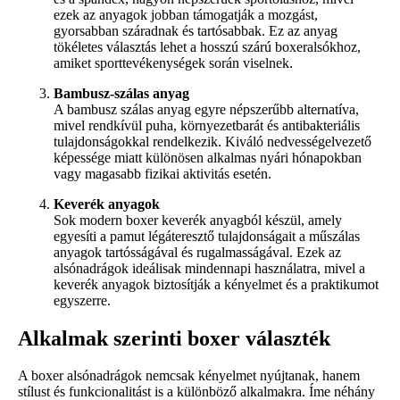
ezek az anyagok jobban támogatják a mozgást,
gyorsabban száradnak és tartósabbak. Ez az anyag
tökéletes választás lehet a hosszú szárú boxeralsókhoz,
amiket sporttevékenységek során viselnek.
Bambusz-szálas anyag
A bambusz szálas anyag egyre népszerűbb alternatíva,
mivel rendkívül puha, környezetbarát és antibakteriális
tulajdonságokkal rendelkezik. Kiváló nedvességelvezető
képessége miatt különösen alkalmas nyári hónapokban
vagy magasabb fizikai aktivitás esetén.
Keverék anyagok
Sok modern boxer keverék anyagból készül, amely
egyesíti a pamut légáteresztő tulajdonságait a műszálas
anyagok tartósságával és rugalmasságával. Ezek az
alsónadrágok ideálisak mindennapi használatra, mivel a
keverék anyagok biztosítják a kényelmet és a praktikumot
egyszerre.
Alkalmak szerinti boxer választék
A boxer alsónadrágok nemcsak kényelmet nyújtanak, hanem
stílust és funkcionalitást is a különböző alkalmakra. Íme néhány