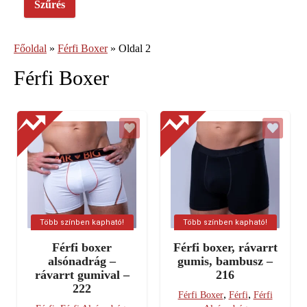
Szűrés
Főoldal
»
Férfi Boxer
»
Oldal 2
Férfi Boxer
Több színben kapható!
Több színben kapható!
Férfi boxer
Férfi boxer, rávarrt
alsónadrág –
gumis, bambusz –
rávarrt gumival –
216
222
,
,
Férfi Boxer
Férfi
Férfi