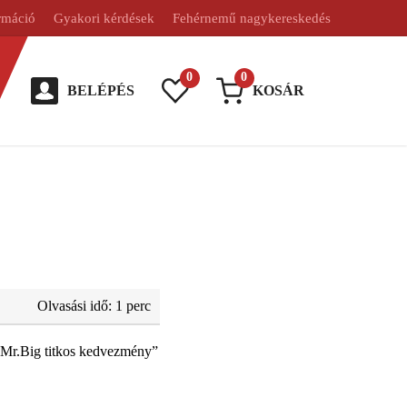
rmáció
Gyakori kérdések
Fehérnemű nagykereskedés
0
0
BELÉPÉS
KOSÁR
Olvasási idő: 1 perc
 „Mr.Big titkos kedvezmény”