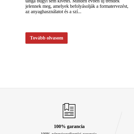
tanga bugyi sem kivétel. Minden évben új trendek
jelennek meg, amelyek befolyásolják a formatervezést,
az anyaghasználatot és a szí...
Tovább olvasom
100% garancia