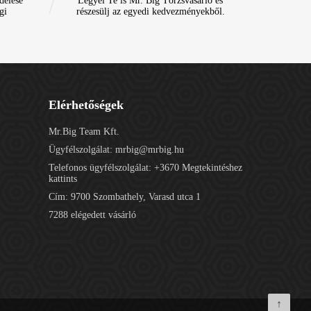
delése
Legyél Te is Mr. Big Törzsvásárló és
gi
részesülj az egyedi kedvezményekből.
Elérhetőségek
Mr.Big Team Kft.
Ügyfélszolgálat:
mrbig@mrbig.hu
Telefonos ügyfélszolgálat:
+3670
Megtekintéshez
kattints
Cím: 9700 Szombathely, Varasd utca 1
7288 elégedett vásárló
↑