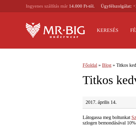
Ingyenes szállítás már
14.000 Ft-tól.
Ügyfélszolgálat:
+
KERESÉS
FÉ
Főoldal
»
Blog
»
Titkos k
Titkos ke
2017. április 14.
Látogassa meg boltunkat
Sz
szlogen bemondásával 10%