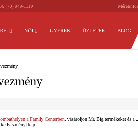
36 (70) 949-1119
Méretinfo
RFI
NŐI
GYEREK
ÜZLETEK
BLOG
edvezmény
dvezmény
ombathelyen a Family Centerben
, vásároljon Mr. Big termékeket és a
 kedvezményt kap!