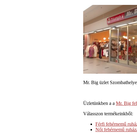
Mr. Big üzlet Szombathely
Üzletünkben a a
Mr. Big f
Válasszon termékeinkből:
Férfi fehérnemű ruhá
Női fehérnemű ruház