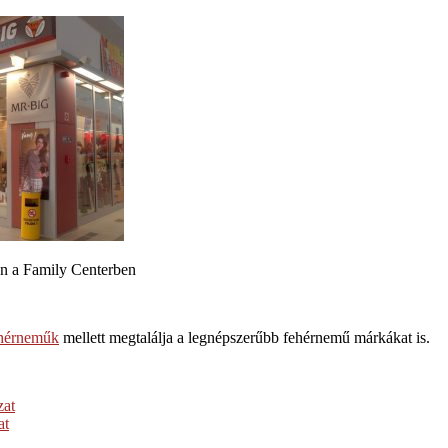
en a Family Centerben
ehérneműk
mellett megtalálja a legnépszerűbb fehérnemű márkákat is.
zat
at