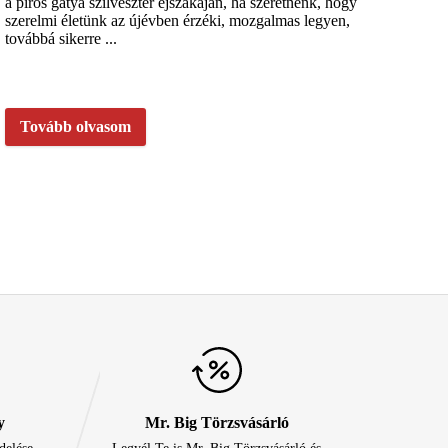
a piros gatya szilveszter éjszakáján, ha szeretnénk, hogy
szerelmi életünk az újévben érzéki, mozgalmas legyen,
továbbá sikerre ...
Tovább olvasom
y
Mr. Big Törzsvásárló