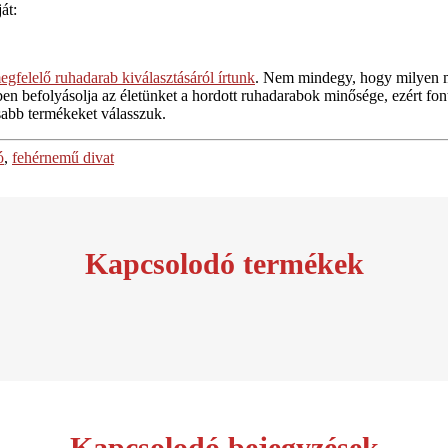
át:
egfelelő ruhadarab kiválasztásáról írtunk
. Nem mindegy, hogy milyen m
en befolyásolja az életünket a hordott ruhadarabok minősége, ezért fo
sabb termékeket válasszuk.
ó
,
fehérnemű divat
Kapcsolodó termékek
Kapcsolodó bejegyzések