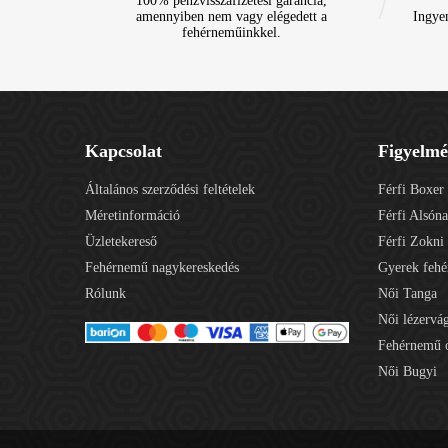
100% pénzvisszafizetési garancia,
amennyiben nem vagy elégedett a
Ingye
fehérneműinkkel.
Kapcsolat
Figyelmé
Általános szerződési feltételek
Férfi Boxer
Méretinformáció
Férfi Alsón
Üzletekereső
Férfi Zokni
Fehérnemű nagykereskedés
Gyerek feh
Rólunk
Női Tanga
Női lézervá
Fehérnemű o
Női Bugyi