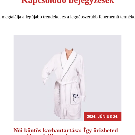
egtalálja a legújabb trendeket és a legnépszerűbb fehérnemű terméke
2024. JÚNIUS 24.
Női köntös karbantartása: Így őrizheted