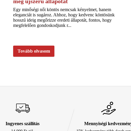
meg újszerű állapotát
Egy minőségi női köntös nemcsak kényelmet, hanem
eleganciát is sugároz. Ahhoz, hogy kedvenc köntösünk
hosszú ideig megőrizze eredeti állapotát, fontos, hogy
megfelelően gondoskodjunk r...
Tovább olvasom
Ingyenes szállítás
Mennyiségi kedvezmén