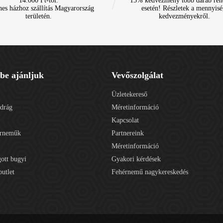
14.000 Ft-tól.
15% kedvezmény több darab ren
nes házhoz szállítás Magyarország
esetén! Részletek a mennyisé
területén.
kedvezményekről.
be ajánljuk
Vevőszolgálat
Üzletekereső
adrág
Méretinformáció
Kapcsolat
érneműk
Partnereink
Méretinformáció
gott bugyi
Gyakori kérdések
utlet
Fehérnemű nagykereskedés