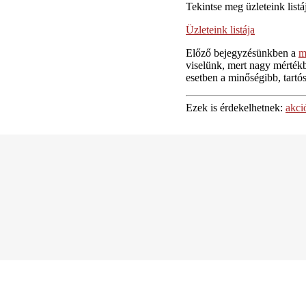
Tekintse meg üzleteink listáj
Üzleteink listája
Előző bejegyzésünkben a
m
viselünk, mert nagy mértékb
esetben a minőségibb, tartó
Ezek is érdekelhetnek:
akci