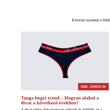
Kövesse nyomon a fehér
2024. JÚNIUS 24.
Tanga bugyi trend – Hogyan alakul a
divat a következő években?
A divat világa folyamatosan változik és fejlődik, és a