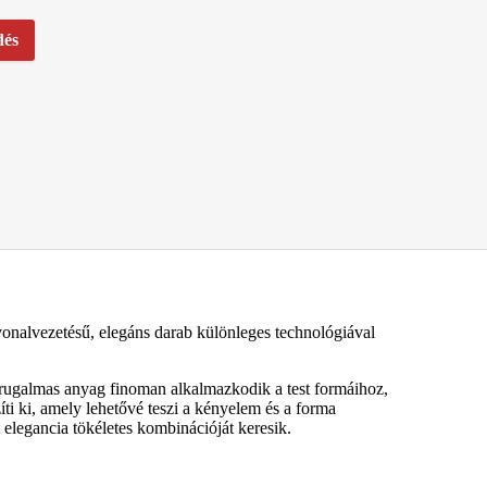
dés
 vonalvezetésű, elegáns darab különleges technológiával
 rugalmas anyag finoman alkalmazkodik a test formáihoz,
íti ki, amely lehetővé teszi a kényelem és a forma
 elegancia tökéletes kombinációját keresik.