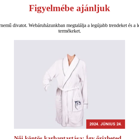
Figyelmébe ajánljuk
nemű divatot. Webáruházunkban megtalálja a legújabb trendeket és a 
termékeket.
2024. JÚNIUS 24.
Női köntös karbantartása: Így őrizheted