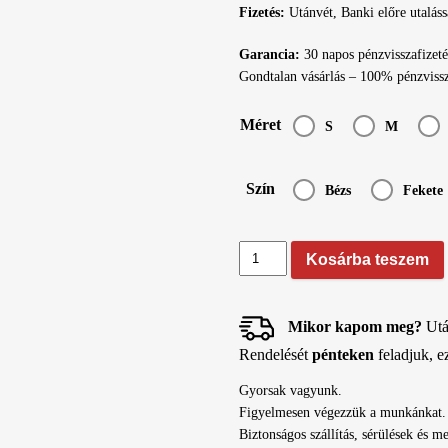
Fizetés:
Utánvét, Banki előre utaláss
Garancia:
30 napos pénzvisszafizeté
Gondtalan vásárlás – 100% pénzvissz
Méret
S
M
Szín
Bézs
Fekete
Vivora
Kosárba teszem
merevítő
nélküli
melltartó
-
Mikor kapom meg?
Utá
IZA
Rendelését
pénteken
feladjuk, e
modell
mennyiség
Gyorsak vagyunk.
Figyelmesen végezzük a munkánkat.
Biztonságos szállítás, sérülések és m