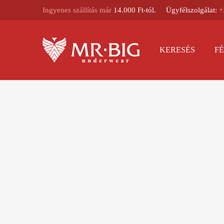
Ingyenes szállítás már
14.000 Ft-tól.
Ügyfélszolgálat:
+
KERESÉS
FÉ