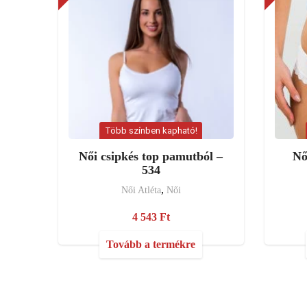
Több színben kapható!
Női csipkés top pamutból –
Nő
534
,
Női Atléta
Női
4 543
Ft
Tovább a termékre