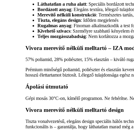
Láthatatlan a ruha alatt
: Speciális bordázott tec
Bordázott anyag
: Elegáns textúra, lélegző tulajdo
Merevítő nélküli konstrukció
: Természetes tartás
Tiszta, elegáns design
: Időtlen megjelenés
Rugalmas anyag
: Finoman alkalmazkodik a test 
Kivehető szivacs
: Személyre szabható kényelem é
Teljes mozgásszabadság
: Nem korlátozza a mozg
Vivora merevítő nélküli melltartó – IZA mod
57% poliamid, 28% poliészter, 15% elasztán – kiváló ruga
Prémium minőségű poliamid, poliészter és elasztán keveré
hosszú élettartamot biztosít. Lélegző tulajdonsága egész n
Ápolási útmutató
Gépi mosás 30°C-on, kímélő programon. Ne fehérítse. Ne 
Vivora merevítő nélküli melltartó design
Tiszta vonalvezetésű, elegáns design speciális hálós tech
funkcionális is – garantálja, hogy láthatatlan marad még a