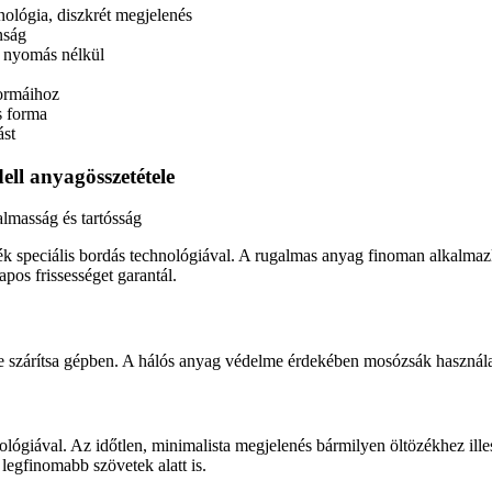
hnológia, diszkrét megjelenés
nság
, nyomás nélkül
formáihoz
s forma
ást
ell anyagösszetétele
lmasság és tartósság
k speciális bordás technológiával. A rugalmas anyag finoman alkalmazk
apos frissességet garantál.
szárítsa gépben. A hálós anyag védelme érdekében mosózsák használat
nológiával. Az időtlen, minimalista megjelenés bármilyen öltözékhez il
 legfinomabb szövetek alatt is.