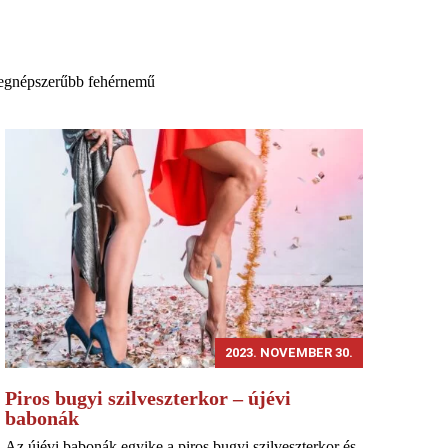
legnépszerűbb fehérnemű
2023. NOVEMBER 30.
Piros bugyi szilveszterkor – újévi
babonák
Az újévi babonák egyike a piros bugyi szilveszterkor és