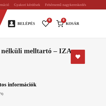
rmáció
Gyakori kérdések
Fehérnemű nagykereskedés
0
0
BELÉPÉS
KOSÁR
 nélküli melltartó – IZA
tos információk
Ft)