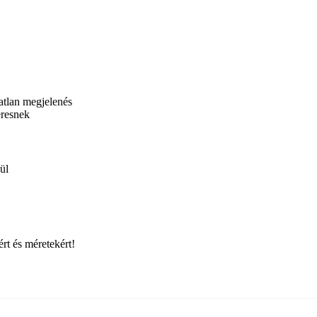
tatlan megjelenés
eresnek
ül
rt és méretekért!