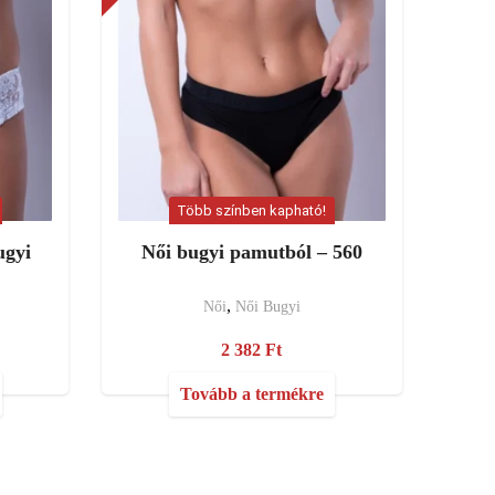
Több színben kapható!
ugyi
Női bugyi pamutból – 560
,
Női
Női Bugyi
2 382
Ft
Tovább a termékre