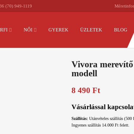
36 (70) 949-1119
Méretinfo
RFI
NŐI
GYEREK
ÜZLETEK
BLOG
Vivora merevítő
modell
8 490
Ft
Vásárlással kapcsola
Szállítás:
Utánvételes szállítás (500 
Ingyenes szállítás 14.000 Ft felett.