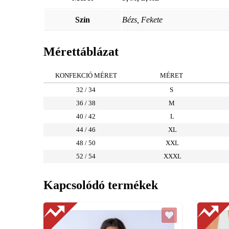
Szín
Bézs, Fekete
Mérettáblázat
KONFEKCIÓ MÉRET
MÉRET
32 / 34
S
36 / 38
M
40 / 42
L
44 / 46
XL
48 / 50
XXL
52 / 54
XXXL
Kapcsolódó termékek