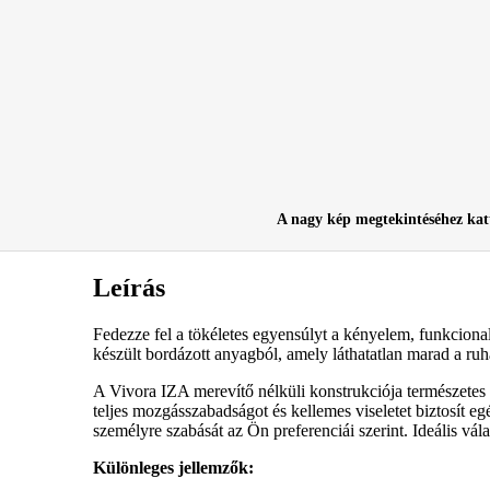
A nagy kép megtekintéséhez kat
Leírás
Fedezze fel a tökéletes egyensúlyt a kényelem, funkcional
készült bordázott anyagból, amely láthatatlan marad a ruház
A Vivora IZA merevítő nélküli konstrukciója természetes
teljes mozgásszabadságot és kellemes viseletet biztosít eg
személyre szabását az Ön preferenciái szerint. Ideális vál
Különleges jellemzők: