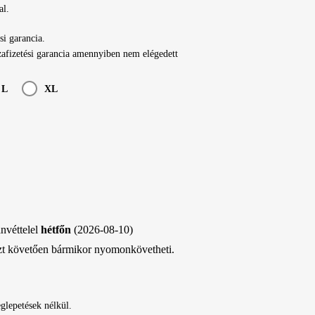
al.
si garancia.
afizetési garancia amennyiben nem elégedett
L
XL
nvéttelel
hétfőn
(2026-08-10)
zt követően bármikor nyomonkövetheti.
eglepetések nélkül.