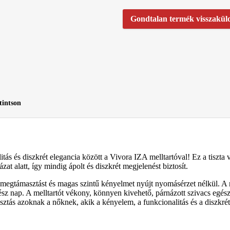
Gondtalan termék visszakül
tintson
itás és diszkrét elegancia között a Vivora IZA melltartóval! Ez a tiszta
at alatt, így mindig ápolt és diszkrét megjelenést biztosít.
 megtámasztást és magas szintű kényelmet nyújt nyomásérzet nélkül. A
ész nap. A melltartót vékony, könnyen kivehető, párnázott szivacs egész
asztás azoknak a nőknek, akik a kényelem, a funkcionalitás és a diszkrét