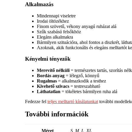
Alkalmazás
Mindennapi viseletre
Irodai öltözékhez
Finom szövetű, vékony anyagú ruházat alá
Szűk szabású felsőkhöz
Elegáns alkalmakra
Bármilyen szituációra, ahol fontos a diszkrét, látha
Azoknak, akik funkcionális és elegáns melltartót k
Kényelmi tényezők
Merevítő nélküli
= természetes tartás, szorítás nélk
Bordás anyag
= lélegző, könnyű
Rugalmas
= alkalmazkodik a testhez
Kivehető szivacs
= testreszabható
Láthatatlan
= tökéletes bármilyen ruha alá
Fedezze fel
teljes melltartó kínálatunkat
további modelleké
További információk
Méret
S, M, L, XL