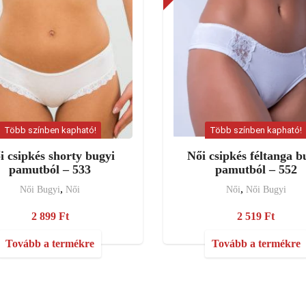
Több színben kapható!
Több színben kapható!
i csipkés shorty bugyi
Női csipkés féltanga b
pamutból – 533
pamutból – 552
,
,
Női Bugyi
Női
Női
Női Bugyi
2 899
Ft
2 519
Ft
Tovább a termékre
Tovább a termékre