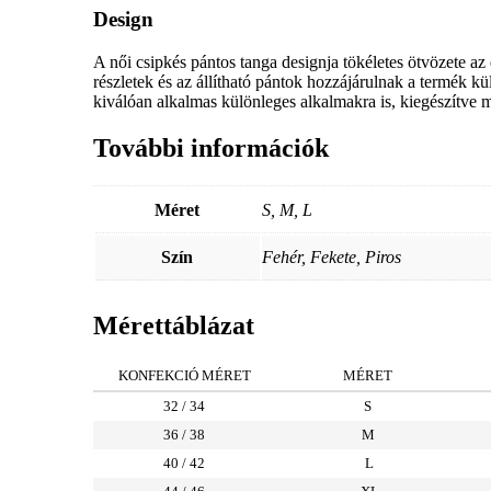
Design
A női csipkés pántos tanga designja tökéletes ötvözete az
részletek és az állítható pántok hozzájárulnak a termék 
kiválóan alkalmas különleges alkalmakra is, kiegészítve mi
További információk
Méret
S, M, L
Szín
Fehér, Fekete, Piros
Mérettáblázat
KONFEKCIÓ MÉRET
MÉRET
32 / 34
S
36 / 38
M
40 / 42
L