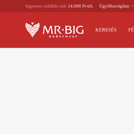
Ingyenes szállítás már
14.000 Ft-tól.
Ügyfélszolgálat:
+
KERESÉS
FÉ