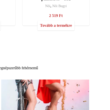
,
Női
Női Bugyi
2 519
Ft
Tovább a termékre
legnépszerűbb fehérnemű