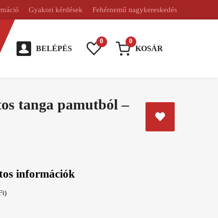
rmáció
Gyakori kérdések
Fehérnemű nagykereskedés
0
0
BELÉPÉS
KOSÁR
ntos tanga pamutból –
tos információk
Ft)