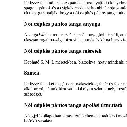
Fedezze fel a női csipkés pántos tanga nyújtotta kényelmet
spagetti pántok és a csipkés részletek kombinációja gond
elemek garantálják, hogy a női csipkés pántos tanga mind
Női csipkés pántos tanga anyaga
A tanga 94% pamut és 6% elasztán anyagból készült, ami b
elasztán rugalmassága biztosítja a tartós és kényelmes vise
Női csipkés pántos tanga méretek
Kapható S, M, L méretekben, biztosítva, hogy mindenki me
Színek
Fedezze fel a két elegáns színválasztékot, fehér és feket
alkalomról, nálunk biztosan talál olyan színt, amely megfe
szépségét.
Női csipkés pántos tanga ápolási útmutató
A legjobb állapotban tartása érdekében a tangát kézi mosá
hőfokú vasalást.