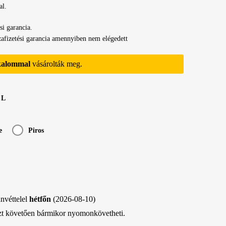
al.
si garancia.
afizetési garancia amennyiben nem elégedett
kalommal
vásárolták meg.
L
e
Piros
nvéttelel
hétfőn
(2026-08-10)
zt követően bármikor nyomonkövetheti.