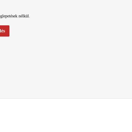
eglepetések nélkül.
dés