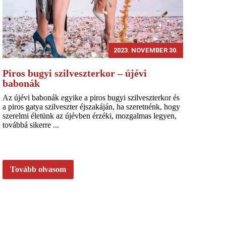
2023. NOVEMBER 30.
Piros bugyi szilveszterkor – újévi
babonák
Az újévi babonák egyike a piros bugyi szilveszterkor és
a piros gatya szilveszter éjszakáján, ha szeretnénk, hogy
szerelmi életünk az újévben érzéki, mozgalmas legyen,
továbbá sikerre ...
Tovább olvasom