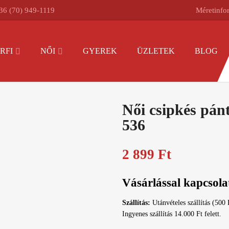
36 (70) 949-1119
Méretinfo
RFI
NŐI
GYEREK
ÜZLETEK
BLOG
Női csipkés pá
536
2 899
Ft
Vásárlással kapcsola
Szállítás:
Utánvételes szállítás (500 
Ingyenes szállítás 14.000 Ft felett.