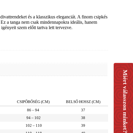
divattrendeket és a klasszikus eleganciát. A finom csipkés
st. Ez a tanga nem csak mindennapokra ideális, hanem
gényeit szem előtt tartva lett tervezve.
Miért válasszon minket?
CSIPŐBŐSÉG (CM)
BELSŐ HOSSZ (CM)
86 – 94
37
94 – 102
38
102 – 110
39