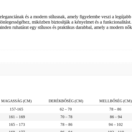
 eleganciának és a modern stílusnak, amely figyelembe veszi a legújabb 
különlegességéhez, miközben biztosítják a kényelmet és a funkcionalitá
nden ruhatárat egy stílusos és praktikus darabbal, amely a modern nők i
MAGASSÁG (CM)
DERÉKBŐSÉG (CM)
MELLBŐSÉG (CM)
157-165
62 – 70
78 – 86
161 – 169
70 – 78
86 – 94
165 – 173
78 – 86
94 – 102