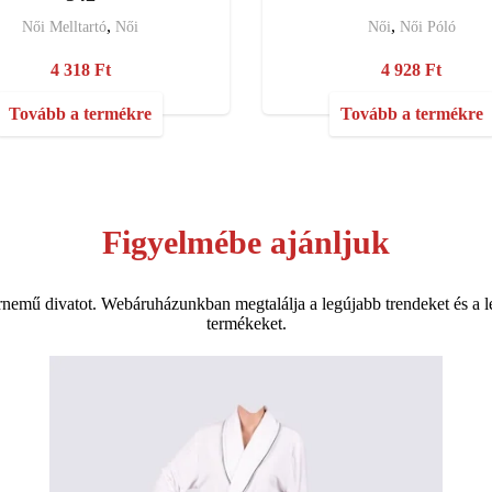
,
,
Női Melltartó
Női
Női
Női Póló
4 318
Ft
4 928
Ft
Tovább a termékre
Tovább a termékre
Figyelmébe ajánljuk
nemű divatot. Webáruházunkban megtalálja a legújabb trendeket és a 
termékeket.