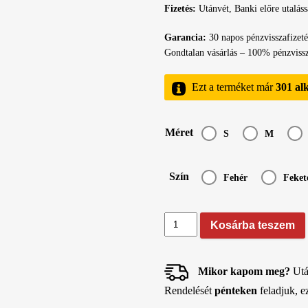
Fizetés:
Utánvét, Banki előre utaláss
Garancia:
30 napos pénzvisszafizeté
Gondtalan vásárlás – 100% pénzvissz
Ezt a terméket már
301 al
Méret
S
M
Szín
Fehér
Feket
Női
Kosárba teszem
csipkés
pántos
tanga
pamutból
Mikor kapom meg?
Utá
-
Rendelését
pénteken
feladjuk, e
536
mennyiség