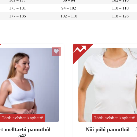
169 – 177
86 – 94
102 – 110
173 – 181
94 – 102
110 – 118
177 – 185
102 – 110
118 – 126
Több színben kapható!
Több színben kapható!
t melltartó pamutból –
Női póló pamutból – 
542