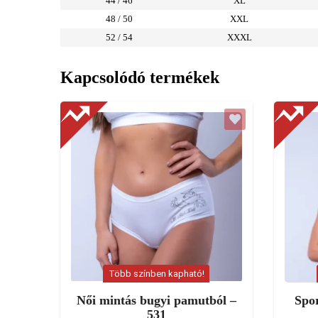
44 / 46
XL
48 / 50
XXL
52 / 54
XXXL
Kapcsolódó termékek
Több színben kapható!
Női mintás bugyi pamutból –
Spor
531