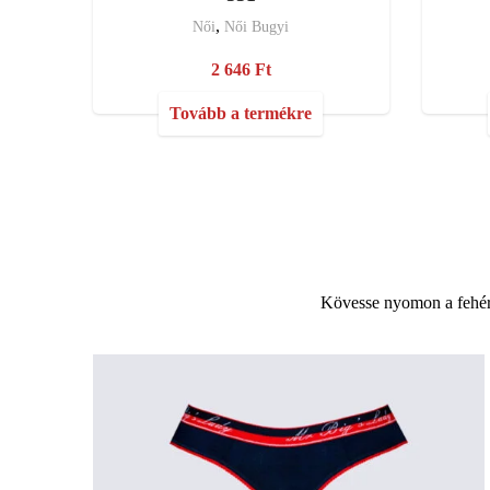
,
Női
Női Bugyi
2 646
Ft
Tovább a termékre
Kövesse nyomon a fehér