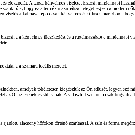
 és eleganciát. A tanga kényelmes viseletet biztosít mindennapi használ
oskodik róla, hogy ez a termék maximálisan eleget tegyen a modern nők 
en viselés alkalmával épp olyan kényelmes és stílusos maradjon, ahogy 
iztosítja a kényelmes illeszkedést és a rugalmasságot a mindennapi vis
letet.
gtalálja a számára ideális méretet.
e színekben, amelyek tökéletesen kiegészítik az Ön stílusát, legyen szó
lel az Ön ízlésének és stílusának. A választott szín nem csak hogy divato
s ajánlott, alacsony hőfokon történő szárítással. A szín és forma megőrz