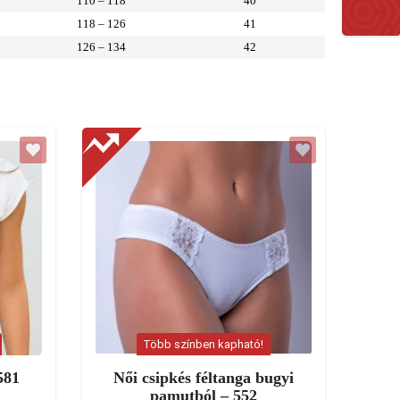
110 – 118
40
118 – 126
41
126 – 134
42
Több színben kapható!
581
Női csipkés féltanga bugyi
pamutból – 552