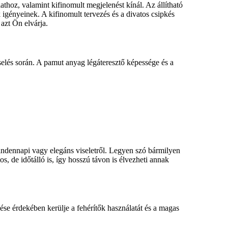
athoz, valamint kifinomult megjelenést kínál. Az állítható
igényeinek. A kifinomult tervezés és a divatos csipkés
azt Ön elvárja.
elés során. A pamut anyag légáteresztő képessége és a
 mindennapi vagy elegáns viseletről. Legyen szó bármilyen
s, de időtálló is, így hosszú távon is élvezheti annak
ése érdekében kerülje a fehérítők használatát és a magas