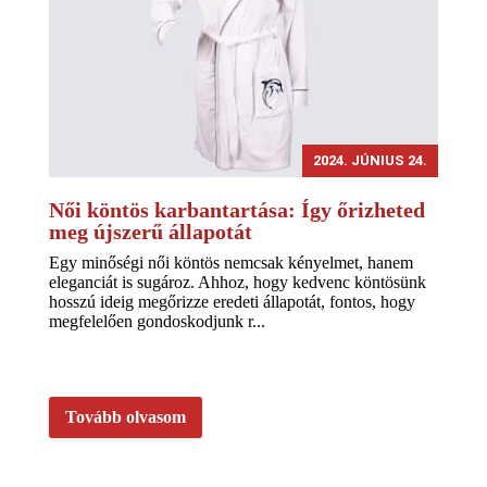
2024. JÚNIUS 24.
Női köntös karbantartása: Így őrizheted
meg újszerű állapotát
Egy minőségi női köntös nemcsak kényelmet, hanem
eleganciát is sugároz. Ahhoz, hogy kedvenc köntösünk
hosszú ideig megőrizze eredeti állapotát, fontos, hogy
megfelelően gondoskodjunk r...
Tovább olvasom