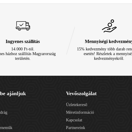
Ingyenes szállítás
Mennyiségi kedvezmén
14.000 Ft-tól.
15% kedvezmény több darab ren
nes házhoz szállítás Magyarország
esetén! Részletek a mennyisé
területén.
kedvezményekről.
be ajánljuk
Vevőszolgálat
Üzletekereső
adrág
Méretinformáció
Kapcsolat
érneműk
Partnereink