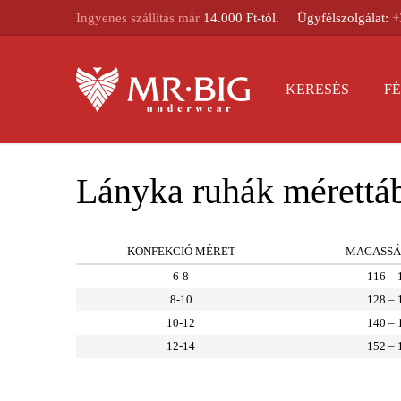
Ingyenes szállítás már
14.000 Ft-tól.
Ügyfélszolgálat:
+
KERESÉS
FÉ
Lányka ruhák mérettáb
KONFEKCIÓ MÉRET
MAGASSÁ
6-8
116 – 
8-10
128 – 
10-12
140 – 
12-14
152 – 