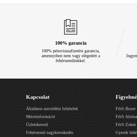
100% garancia
100% pénzvisszafizetési garancia,
amennyiben nem vagy elégedett a
Ingye
fehérneműinkkel.
Kapcsolat
Figyelmé
Általános szerződési feltételek
Férfi Boxer
Méretinformáció
Férfi Alsón
Üzletekereső
Férfi Zokni
Fehérnemű nagykereskedés
Gyerek feh