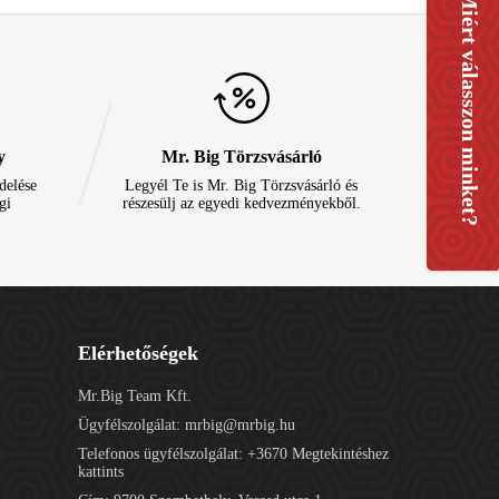
Miért válasszon minket?
y
Mr. Big Törzsvásárló
delése
Legyél Te is Mr. Big Törzsvásárló és
gi
részesülj az egyedi kedvezményekből.
Elérhetőségek
Mr.Big Team Kft.
Ügyfélszolgálat:
mrbig@mrbig.hu
Telefonos ügyfélszolgálat:
+3670
Megtekintéshez
kattints