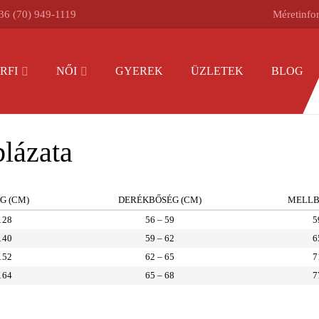
36 (70) 949-1119
Méretinfo
RFI
NŐI
GYEREK
ÜZLETEK
BLOG
lázata
G (CM)
DERÉKBŐSÉG (CM)
MELLB
128
56 – 59
5
140
59 – 62
6
152
62 – 65
7
164
65 – 68
7