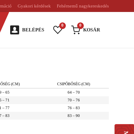
rmáció
Gyakori kérdések
Fehérnemű nagykereskedés
0
0
BELÉPÉS
KOSÁR
ŐSÉG (CM)
CSIPŐBŐSÉG (CM)
9 – 65
64 – 70
5 – 71
70 – 76
1 – 77
76 – 83
7 – 83
83 – 90