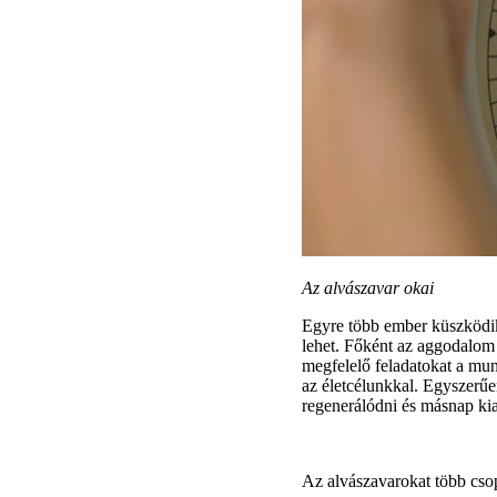
Az alvászavar okai
Egyre több ember küszködik 
lehet. Főként az aggodalom 
megfelelő feladatokat a mu
az életcélunkkal. Egyszerű
regenerálódni és másnap kia
Az alvászavarokat több csop