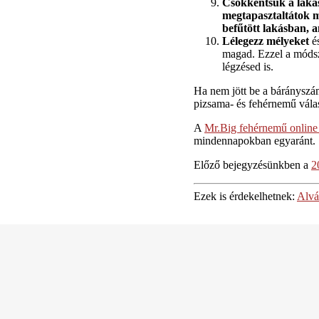
Csökkentsük a lakás
megtapasztaltátok m
befűtött lakásban, a
Lélegezz mélyeket
é
magad. Ezzel a módsze
légzésed is.
Ha nem jött be a bárányszám
pizsama- és fehérnemű vála
A
Mr.Big fehérnemű online
mindennapokban egyaránt.
Előző bejegyzésünkben a
2
Ezek is érdekelhetnek:
Alvá