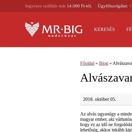
Ingyenes szállítás már
14.000 Ft-tól.
Ügyfélszolgálat:
+
KERESÉS
FÉ
Főoldal
»
Blog
»
Alvászava
Alvászavar
2018. október 05.
Az alvás ugyanúgy a minden
magyar ember, aki várhatóan
hogy ez az idő ne forgolódá
lehetőség, akkor inkább kip