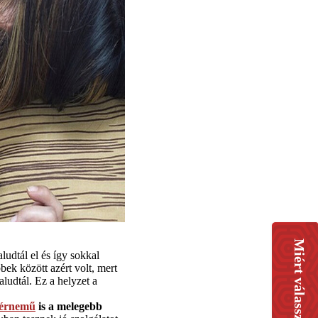
Miért válasszon minket?
ludtál el és így sokkal
bek között azért volt, mert
udtál. Ez a helyzet a
hérnemű
is a melegebb