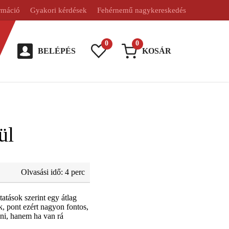
rmáció
Gyakori kérdések
Fehérnemű nagykereskedés
0
0
BELÉPÉS
KOSÁR
ül
Olvasási idő: 4 perc
tások szerint egy átlag
k, pont ezért nagyon fontos,
ani, hanem ha van rá