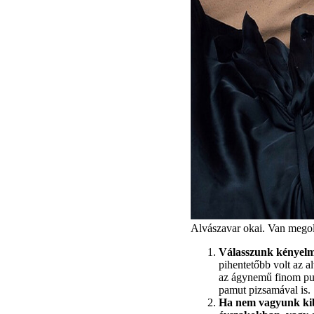
Alvászavar okai. Van mego
Válasszunk kényel
pihentetőbb volt az a
az ágynemű finom puh
pamut pizsamával is.
Ha nem vagyunk kibé