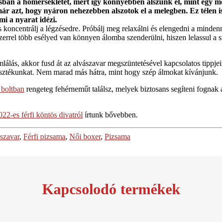
ban a hőmérsékletet, mert így könnyebben alszunk el, mint egy m
ár azt, hogy nyáron nehezebben alszotok el a melegben. Ez télen is
mi a nyarat idézi.
s koncentrálj a légzésedre. Próbálj meg relaxálni és elengedni a minde
rrel több esélyed van könnyen álomba szenderülni, hiszen lelassul a s
lálás, akkor fusd át az alvászavar megszüntetésével kapcsolatos tippjei
sztékunkat. Nem marad más hátra, mint hogy szép álmokat kívánjunk.
 boltban
rengeteg fehérneműt találsz, melyek biztosans segíteni fognak 
022-es férfi köntös divatról
írtunk bővebben.
szavar
,
Férfi pizsama
,
Női boxer
,
Pizsama
Kapcsolodó termékek