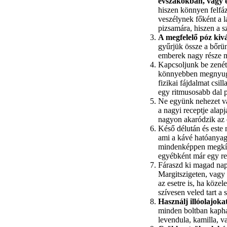
évszakokban, vagy e
hiszen könnyen felfáz
veszélynek főként a l
pizsamára, hiszen a sz
A megfelelő póz kivá
gyűrjük össze a bőrün
emberek nagy része m
Kapcsoljunk be zenét,
könnyebben megnyugsz
fizikai fájdalmat csil
egy ritmusosabb dal p
Ne együnk nehezet vac
a nagyi receptje alap
nagyon akaródzik az 
Késő délután és este 
ami a kávé hatóanyag
mindenképpen megkívá
egyébként már egy re
Fáraszd ki magad nap
Margitszigeten, vagy 
az esetre is, ha köze
szívesen veled tart a
Használj illóolajoka
minden boltban kaphat
levendula, kamilla, v