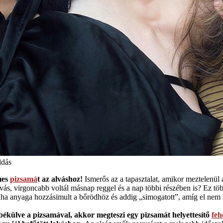
ldás
mes
pizsamá
t az alváshoz!
Ismerős az a tapasztalat, amikor meztelenül a
lvás, virgoncabb voltál másnap reggel és a nap többi részében is? Ez töb
a anyaga hozzásimult a bőrödhöz és addig „simogatott”, amíg el nem al
külve a pizsamával, akkor megteszi egy pizsamát helyettesítő
fe