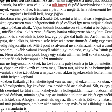
gy jól befűtött lakásban.
Az alsóneműk nagyrészt a melegebb időszakb
hatunk, ha télen sem váltjuk le a
női bugyi
és póló kombinációt a hide
ányok vannak kitéve. Biztosan a párunk is megérti, ha a fehérneműt lev
exi kisugárzás belülről kell, hogy jöjjön.
lasztása elengedhetetlen!
Szakértők szerint a háton alvás a legegészs
ket, egyenesen van a hátgerincünk és jó eséllyel így nem tudjuk elalu
agzatpózban alszik. Vajon tudunk hosszútávon változtatni a berögződö
 mielőtt elalszunk! A zene jótékony hatása világszerte bizonyított. Zen
unk és a kedvünk is jobb lesz egy pörgős dal hallatán. Arról nem is 
lapítja, de a lelkit is, hiszen a szív felveszi a zene ritmusát. Amíg egy cs
edig felgyorsítja azt. Miért pont az alvásnál ne alkalmaznánk ezt a cso
sorára, inkább valami könnyű salátát, gyümölcsöt, vagy készítsünk gyo
ján. Nem utolsó szempont, hogy egy saláta után nem kell sokat mosogat
ember fiának belecsapni a házi munkába.
már ne fogyasszunk kávét, ha továbbra is pályázunk a jó kis pihentetős a
a, éppen az ellenkezőt célozza meg. Ébren tart, akkor is ha behunyjuk
njuk a kávé ízét ebben a napszakban, akkor igyekezzünk koffeinment
 több helyen kapható.
közben fizikailag! Ha lehetőséged van rá, menj el edzeni munka után, v
a Városligetben, így kevésbé lesz problémád az elalvással. Sőt, ez egy
lebb szeretnél kerülni a munkahelyeden a kollégáiddal, hiszen biztosan a
 szabad óráiban, miután egész nap az irodában töltötte az idejét egy szé
t a lakásban.
Ahogyan a zenének, úgy az illatoknak is jótékony hatásuk
ó már párologtató, amihez akár minden nap más és más illóolajat is hasz
agy a mandarin is.