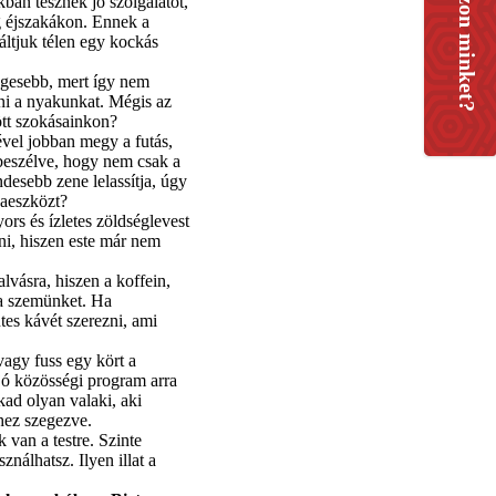
an tesznek jó szolgálatot,
g éjszakákon. Ennek a
áltjuk télen egy kockás
égesebb, mert így nem
dni a nyakunkat. Mégis az
tt szokásainkon?
ével jobban megy a futás,
beszélve, hogy nem csak a
endesebb zene lelassítja, úgy
daeszközt?
rs és ízletes zöldséglevest
ni, hiszen este már nem
lvásra, hiszen a koffein,
 a szemünket. Ha
es kávét szerezni, ami
agy fuss egy kört a
 jó közösségi program arra
kad olyan valaki, aki
khez szegezve.
 van a testre. Szinte
nálhatsz. Ilyen illat a