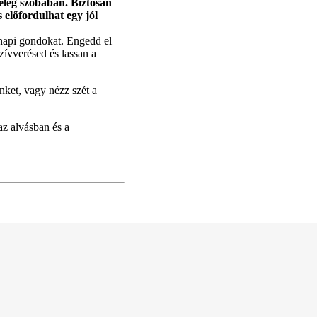
eleg szobában. Biztosan
 előfordulhat egy jól
nnapi gondokat. Engedd el
zívverésed és lassan a
nket, vagy nézz szét a
az alvásban és a