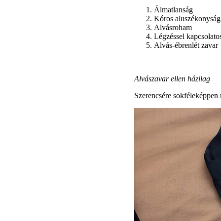
Álmatlanság
Kóros aluszékonyság
Alvásroham
Légzéssel kapcsolato
Alvás-ébrenlét zavar
Alvászavar ellen házilag
Szerencsére sokféleképpen r