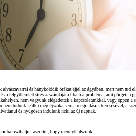
alvászavarral és hánykolódik órákat éjjel az ágyában, mert nem tud el
és a felgyülemlett stressz számlájára írható a probléma, ami pörgeti a
nkahelyen, nem vagyunk elégedettek a kapcsolatunkkal, vagy éppen a s
en nem tudunk leállni még éjszaka sem a megoldások keresésével, a sze
lvatlanul és nyűgösen indulunk neki az új napnak.
ortba oszthatjuk aszerint, hogy mennyit alszunk: