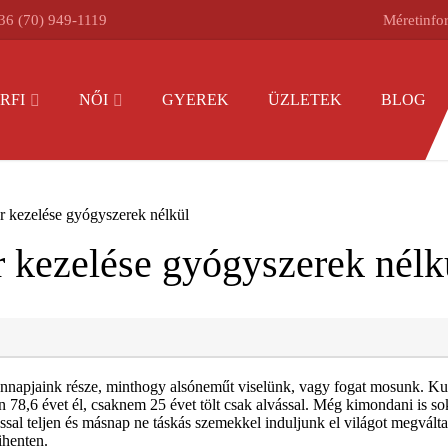
36 (70) 949-1119
Méretinfo
RFI
NŐI
GYEREK
ÜZLETEK
BLOG
r kezelése gyógyszerek nélkül
 kezelése gyógyszerek nélk
napjaink része, minthogy alsóneműt viselünk, vagy fogat mosunk. Kuta
 78,6 évet él, csaknem 25 évet tölt csak alvással. Még kimondani is so
ssal teljen és másnap ne táskás szemekkel induljunk el világot megvált
ihenten.