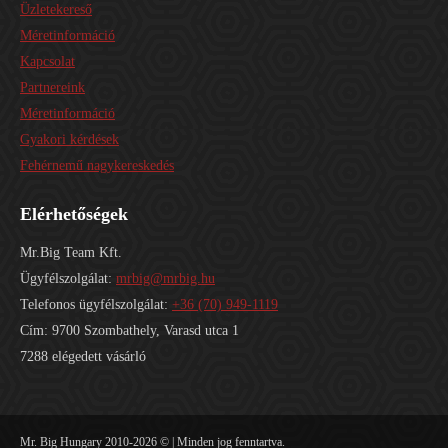
Üzletekereső
Méretinformáció
Kapcsolat
Partnereink
Méretinformáció
Gyakori kérdések
Fehérnemű nagykereskedés
Elérhetőségek
Mr.Big Team Kft.
Ügyfélszolgálat:
mrbig@mrbig.hu
Telefonos ügyfélszolgálat:
+36 (70) 949-1119
Cím: 9700 Szombathely, Varasd utca 1
7288 elégedett vásárló
Mr. Big Hungary 2010-2026 © | Minden jog fenntartva.