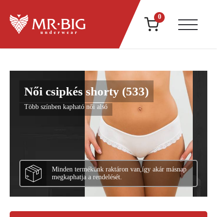
0
Női csipkés shorty (533)
Több színben kapható női alsó
Minden termékünk raktáron van,
így akár másnap
megkaphatja a rendelését.