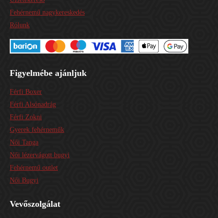
Fehérnemű nagykereskedés
Rólunk
Figyelmébe ajánljuk
Férfi Boxer
Férfi Alsónadrág
Férfi Zokni
Gyerek fehérneműk
Női Tanga
Női lézervágott bugyi
Fehérnemű outlet
Női Bugyi
Vevőszolgálat