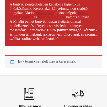
A bugyik elengedhetetlen kellékei a higiénikus
öltözködésnek. Keress akár kényelmes, akár csábító
bugyikat. Akciós
női boxerek
, alsónadrágok,
francia
bugyik
,
csipkés
és
féltanga bugyikért
kattints a linkre.
A Mr.Big pamut bugyik hosszú élettartalommal
rendelkeznek és kényelmes a viseletük, könnyen
moshatóak. Termékeink
100% pamut
anyagból készültek
és minden termékünk raktáron van. Olcsó árak és azonnali
szállítás online webáruházunkból.
Egy termék se felelt meg a keresésnek.
100% garancia
Ingyenes szállítás